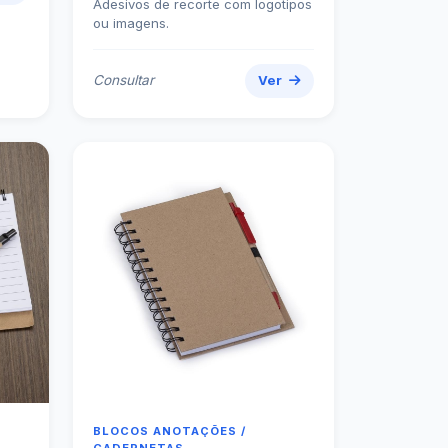
BLOCOS ANOTAÇÕES /
CADERNETAS
Bloco Anotações
Bloco de Anotações com Caneta e
Autoadesivos 12330
r
Consultar
Ver