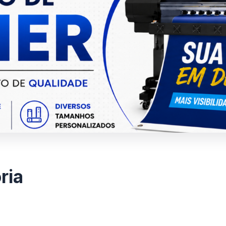
ria
Crachás
Decoração
3 produto(s)
1 produto(s)
Carimbos
Lixocar
2 produto(s)
1 produto(s)