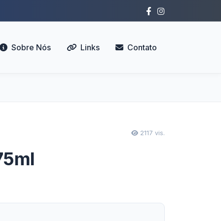
Sobre Nós
Links
Contato
2117 vis.
75ml