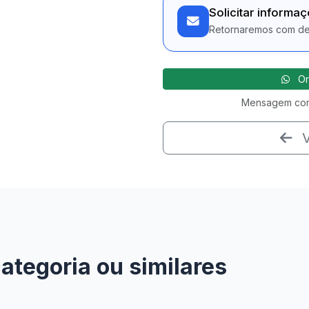
Solicitar informa
Retornaremos com det
Or
Mensagem com
V
tegoria ou similares