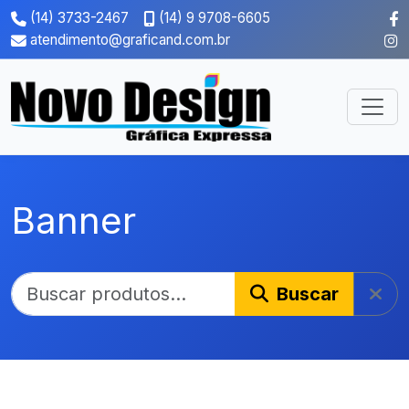
(14) 3733-2467
(14) 9 9708-6605
atendimento@graficand.com.br
Banner
Buscar