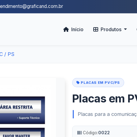
tendimento@graficand.com.br
Início
Produtos
C / PS
PLACAS EM PVC/PS
Placas em P
Placas para a comunicaç
Código:
0022