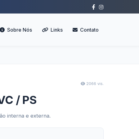
Sobre Nós
Links
Contato
2066 vis.
VC / PS
ão interna e externa.