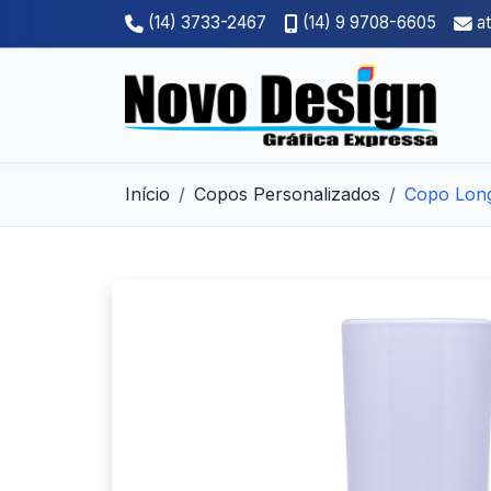
(14) 3733-2467
(14) 9 9708-6605
a
Início
Copos Personalizados
Copo Long